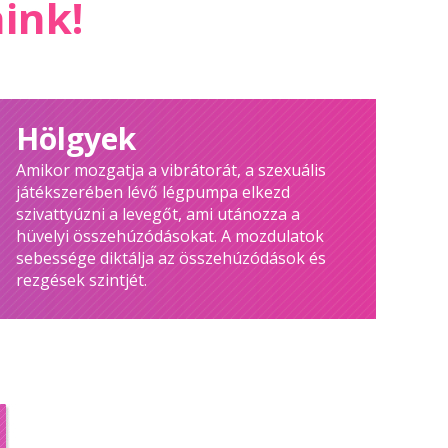
aink!
Hölgyek
Amikor mozgatja a vibrátorát, a szexuális
játékszerében lévő légpumpa elkezd
szivattyúzni a levegőt, ami utánozza a
hüvelyi összehúzódásokat. A mozdulatok
sebessége diktálja az összehúzódások és
rezgések szintjét.