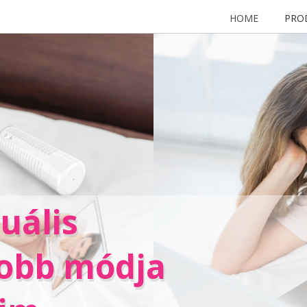
HOME
PRO
uális
jobb módja