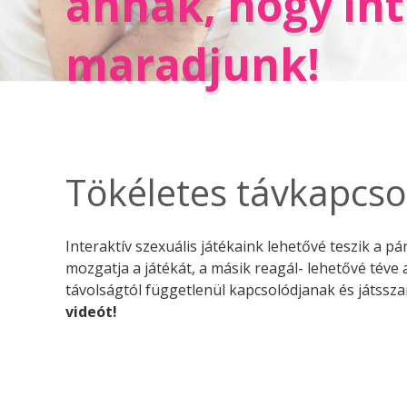
annak, hogy in
maradjunk!
Tökéletes távkapcso
Interaktív szexuális játékaink lehetővé teszik a p
mozgatja a játékát, a másik reagál- lehetővé téve
távolságtól függetlenül kapcsolódjanak és játssz
videót!