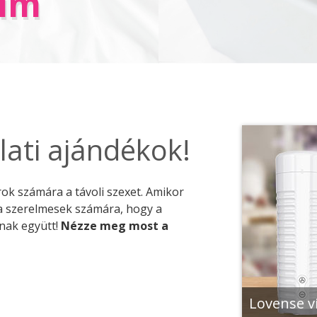
tim
lati ajándékok!
árok számára a távoli szexet. Amikor
 a szerelmesek számára, hogy a
anak együtt!
Nézze meg most a
Lovense v